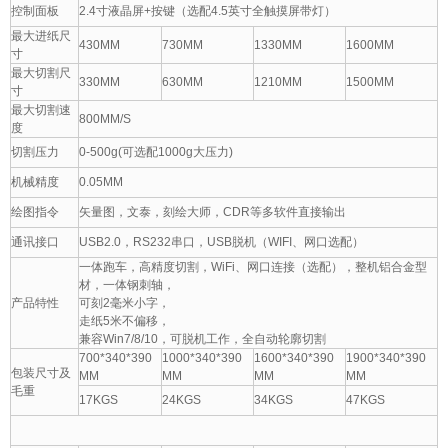
控制面板
2.4寸液晶屏+按键（选配4.5英寸全触摸屏带灯）
最大进纸尺
430MM
730MM
1330MM
1600MM
寸
最大切割尺
330MM
630MM
1210MM
1500MM
寸
最大切割速
800MM/S
度
切割压力
0-500g(可选配1000g大压力)
机械精度
0.05MM
绘图指令
矢量图，文泰，刻绘大师，CDR等多软件直接输出
通讯接口
USB2.0，RS232串口，USB脱机（WIFI、网口选配）
一体跑车，高精度切割，WiFi、网口连接（选配），整机铝合金型
材，一体钢刺轴，
产品特性
可刻2毫米小字，
走纸5米不偏移，
兼容Win7/8/10，可脱机工作，全自动轮廓切割
700*340*390
1000*340*390
1600*340*390
1900*340*390
包装尺寸及
MM
MM
MM
MM
毛重
17KGS
24KGS
34KGS
47KGS