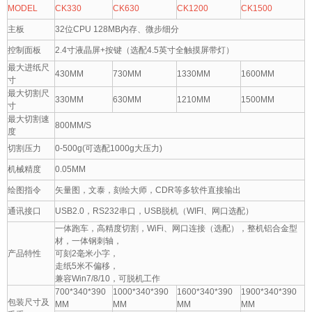
MODEL
CK330
CK630
CK1200
CK1500
主板
32位CPU 128MB内存、微步细分
控制面板
2.4寸液晶屏+按键（选配4.5英寸全触摸屏带灯）
最大进纸尺
430MM
730MM
1330MM
1600MM
寸
最大切割尺
330MM
630MM
1210MM
1500MM
寸
最大切割速
800MM/S
度
切割压力
0-500g(可选配1000g大压力)
机械精度
0.05MM
绘图指令
矢量图，文泰，刻绘大师，CDR等多软件直接输出
通讯接口
USB2.0，RS232串口，USB脱机（WIFI、网口选配）
一体跑车，高精度切割，WiFi、网口连接（选配），整机铝合金型
材，一体钢刺轴，
产品特性
可刻2毫米小字，
走纸5米不偏移，
兼容Win7/8/10，可脱机工作
700*340*390
1000*340*390
1600*340*390
1900*340*390
包装尺寸及
MM
MM
MM
MM