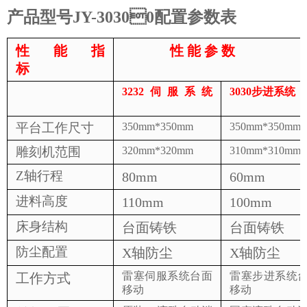
产品型号
JY-30300
配置参数表
性
能
指
性
能
参
数
标
3
2
3
2
伺服系统
3030
步进系统
平台工作尺寸
350mm*350mm
350mm*350mm
雕刻机范围
320mm*320mm
3
1
0mm*3
1
0mm
Z
轴行程
80mm
60mm
进料高度
1
1
0mm
100mm
床身结构
台面铸铁
台面铸铁
防尘配置
X
轴防尘
X
轴防尘
雷塞伺服系统台面
雷塞步进系统
工作方式
移动
移动