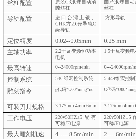
原装
C
3滚珠自动消
国产滚珠自动
丝杠配置
隙丝杠
丝杠
进口台湾上银、
方形导轨
导轨配置
CHK方
2.0形导轨C
级导轨
定位精度
0.0
2--0.05
mm
0.
25
mm
2.2
千瓦变频恒功率
1.5
千瓦变频电
主轴功率
电机
0--24000rpm/min
0---24000rpm/mi
最高转速
53C维宏控制系统
5.449维宏控制
控制系统
g代码*U00*mmg*nc
G代码*U00*mmg*
雕刻指令
3.175mm.4mm.6mm
3.175mm.4mm.
可装刀具规格
220v50HZ±5
配有
220v50HZ±5
配
工作电压
可稳压电源
可稳压电源
最大雕刻机速
4-----8.5m/min
2----6m/min